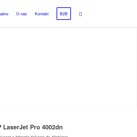
ualno
O nas
Kontakt
B2B
P LaserJet Pro 4002dn
vnost s hitrostjo tiskanja do 40str/min,