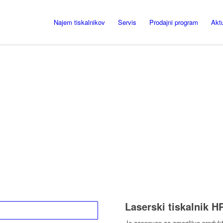
Najem tiskalnikov
Servis
Prodajni program
Akt
Laserski tiskalnik H
Je zasnovan za zmogljivo produkti