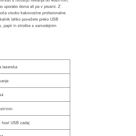
 uporabo doma ali pa v pisarni. Z
ogoča visoko kakovostne profesionalne
iskalnik lahko povežete preko USB
s, papir in stroške s samodejnim
a laserska
kanje
A4
 str/min
 host USB zadaj