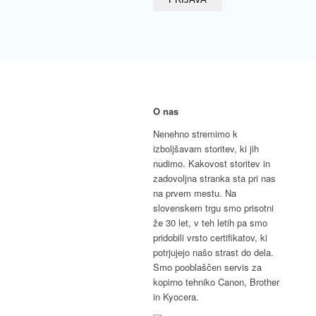
O nas
Nenehno stremimo k
izboljšavam storitev, ki jih
nudimo. Kakovost storitev in
zadovoljna stranka sta pri nas
na prvem mestu. Na
slovenskem trgu smo prisotni
že 30 let, v teh letih pa smo
pridobili vrsto certifikatov, ki
potrjujejo našo strast do dela.
Smo pooblaščen servis za
kopirno tehniko Canon, Brother
in Kyocera.