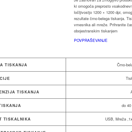
ki omogoča preprosto vsakodnevno
ločljivostjo 1200 × 1200 dpi, om
rezultate črno-belega tiskanja. T
vmesnika ali mreže. Prihranite ča
obojestranskim tiskanjem
POVPRAŠEVANJE
A TISKANJA
Črno-bel
CIJE
Tis
ENZIJA TISKANJA
TISKANJA
do 40
T TISKALNIKA
USB, Mreža ,1x