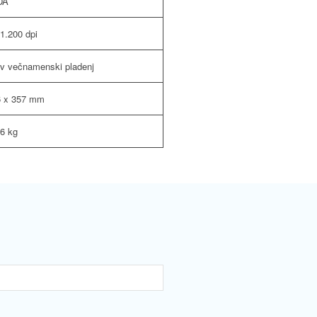
DA
 1.200 dpi
tov večnamenski pladenj
6 x 357 mm
6 kg