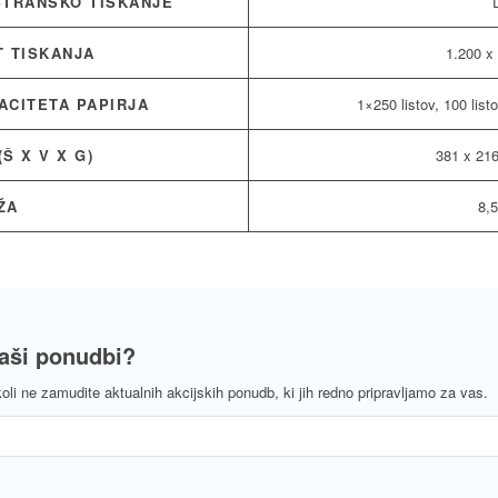
TRANSKO TISKANJE
T TISKANJA
1.200 x
ACITETA PAPIRJA
1×250 listov, 100 lis
(Š X V X G)
381 x 21
ŽA
8,5
naši ponudbi?
koli ne zamudite aktualnih akcijskih ponudb, ki jih redno pripravljamo za vas.