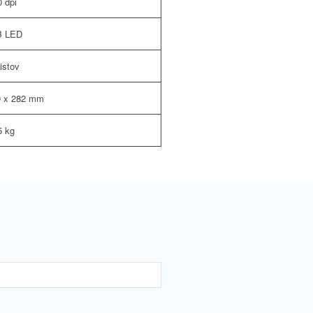
 dpi
 LED
listov
0 x 282 mm
5 kg