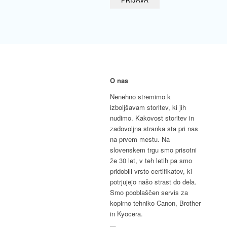
O nas
Nenehno stremimo k
izboljšavam storitev, ki jih
nudimo. Kakovost storitev in
zadovoljna stranka sta pri nas
na prvem mestu. Na
slovenskem trgu smo prisotni
že 30 let, v teh letih pa smo
pridobili vrsto certifikatov, ki
potrjujejo našo strast do dela.
Smo pooblaščen servis za
kopirno tehniko Canon, Brother
in Kyocera.