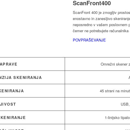
ScanFront400
ScanFront 400 je zmogljiv prostost
enostavno in zanesljivo skeniranje
neposredno v vašem poslovnem pot
čemer ne potrebujete računalnika
POVPRAŠEVANJE
NAPRAVE
Omrežni skener 
NZIJA SKENIRANJA
KENIRANJA
45 strani na minu
JIVOST
USB,
SKENIRANJE
1-linijsko tip