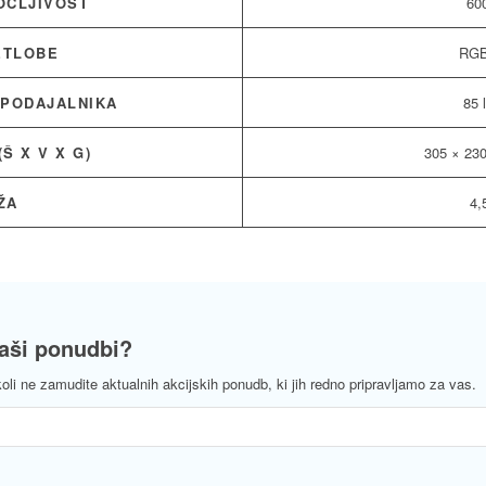
OČLJIVOST
600
ETLOBE
RGB
 PODAJALNIKA
85 
(Š X V X G)
305 × 23
ŽA
4,
naši ponudbi?
koli ne zamudite aktualnih akcijskih ponudb, ki jih redno pripravljamo za vas.