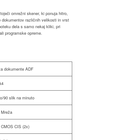
oječi omrežni skener, ki ponuja hitro,
 dokumentov različnih velikosti in vrst
eku dela s samo nekaj kliki, pri
 ali programske opreme.
za dokumente ADF
A4
to/90 slik na minuto
 Mreža
alo CMOS CIS (2x)