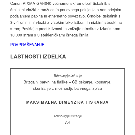
Canon PIXMA GM4040 večnamenski črno-beli tiskalnik s
črnilnimi vložki z možnostjo ponovnega polnjenja s samodejnim
podajanjem papirja in ethernetno povezavo. Črno-bel tiskalnik s
3-v-1 črnilnimi vložki z visokim izkoristkom in nizkimi stroški na
stran; Povišajte produktivnost in znižajte stroške z izkoristkom
18.000 strani s 3 stekleničkami črnega črnila.
POVPRAŠEVANJE
LASTNOSTI IZDELKA
Brizgalni barvni na flaške – ČB tiskanje, kopiranje,
skeniranje z možnostjo barvnega izpisa
MAKSIMALNA DIMENZIJA TISKANJA
A4